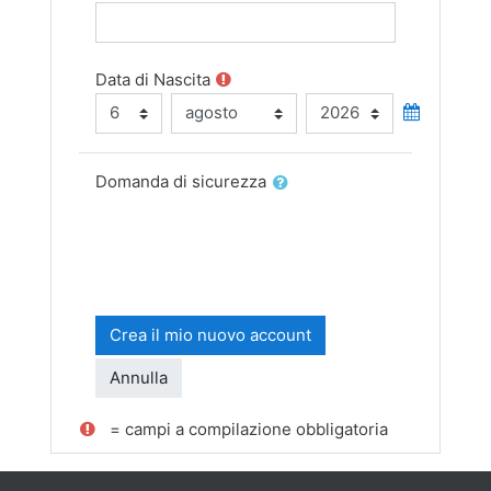
Data di Nascita
Giorno
Mese
Anno
Data di Nascita
Domanda di sicurezza
= campi a compilazione obbligatoria